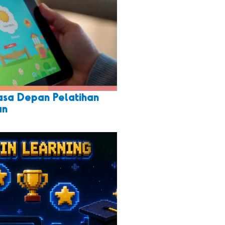
asa Depan Pelatihan
an