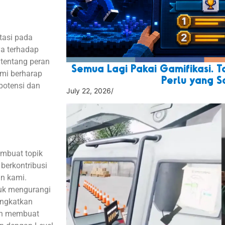
tasi pada
ya terhadap
tentang peran
Semua Lagi Pakai Gamifikasi. 
mi berharap
Perlu yang 
potensi dan
July 22, 2026
/
mbuat
topik
berkontribusi
an
kami.
uk
mengurangi
ingkatkan
n
membuat