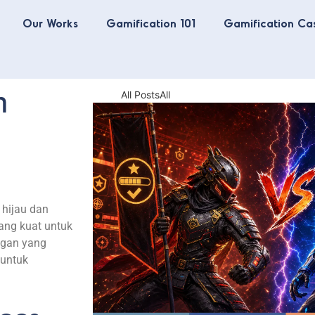
Our Works
Gamification 101
Gamification Ca
m
All Posts
All
hijau
dan
ang
kuat
untuk
ngan
yang
untuk