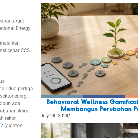
pai target
ational Energy
ghasilkan
nsi cepat CCS
rus
pir dua pertiga
sektor energi,
Behavioral Wellness Gamificat
skipun ada
Membangun Perubahan Pe
bahan iklim,
July 29, 2026
/
ah rekor
O2
(gigaton