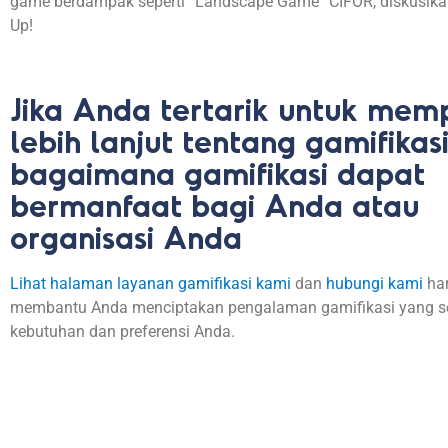
game
berdampak
seperti
“Landscape Game” CIFOR,
diskusik
Up!
Jika Anda tertarik untuk memp
lebih lanjut tentang gamifikas
bagaimana gamifikasi dapat
bermanfaat bagi Anda atau
organisasi Anda
Li
hat halaman layanan gamifikasi kami
dan
hubungi kami
har
membantu
Anda
menciptakan
pengalaman
gamifikasi
yang
s
kebutuhan
dan
preferensi
Anda.