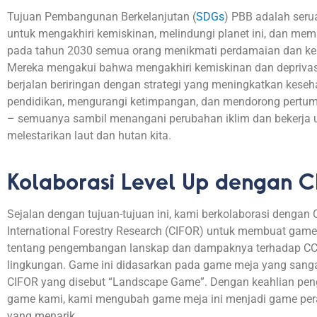
Tujuan Pembangunan
Berkelanjutan
(
SDGs
) PBB
adalah
seru
untuk
mengakhiri
kemiskinan
,
melindungi
planet
ini
, dan
mema
pada
tahun
2030
semua
orang
menikmati
perdamaian
dan
k
Mereka
mengakui
bahwa
mengakhiri
kemiskinan
dan
deprivas
berjalan
beriringan
dengan
strategi yang
meningkatkan
keseh
pendidikan
,
mengurangi
ketimpangan
, dan
mendorong
pertu
–
semuanya
sambil
menangani
perubahan
iklim
dan
bekerja
melestarikan
laut
dan
hutan
kita
.
Kolaborasi Level Up dengan 
Sejalan dengan tujuan-tujuan ini, kami berkolaborasi dengan C
International Forestry Research (CIFOR) untuk membuat game
tentang pengembangan lanskap dan dampaknya terhadap C
lingkungan. Game ini didasarkan pada game meja yang sangat
CIFOR yang disebut “Landscape Game”. Dengan keahlian p
game kami, kami mengubah game meja ini menjadi game per
yang menarik.