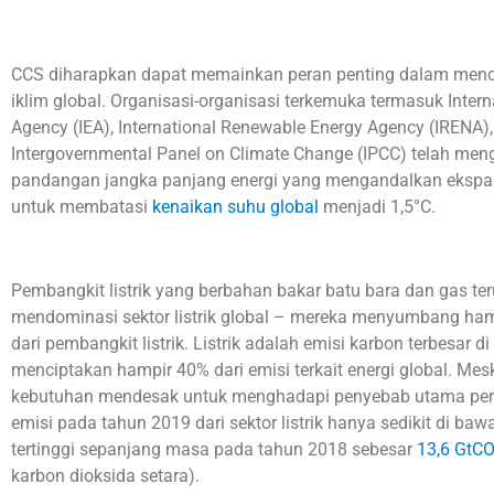
CCS diharapkan dapat memainkan peran penting dalam menca
iklim global. Organisasi-organisasi terkemuka termasuk Intern
Agency (IEA), International Renewable Energy Agency (IRENA),
Intergovernmental Panel on Climate Change (IPCC) telah men
pandangan jangka panjang energi yang mengandalkan ekspa
untuk membatasi
kenaikan suhu global
menjadi 1,5°C.
Pembangkit listrik yang berbahan bakar batu bara dan gas te
mendominasi sektor listrik global – mereka menyumbang ham
dari pembangkit listrik. Listrik adalah emisi karbon terbesar di 
menciptakan hampir 40% dari emisi terkait energi global. Me
kebutuhan mendesak untuk menghadapi penyebab utama peru
emisi pada tahun 2019 dari sektor listrik hanya sedikit di baw
tertinggi sepanjang masa pada tahun 2018 sebesar
13,6 GtC
karbon dioksida setara).