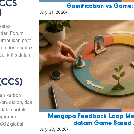
 CCS
Gamification vs Game
3
July 31, 2026
/
estasi
dari
Forum
umpulkan
para
ruh
dunia
untuk
ogi
kritis
dalam
(CCS)
ran karbon
kan, diolah, dan
adalah untuk
Mengapa Feedback Loop Men
gurangi
dalam Game Based 
i CO2 global
July 30, 2026
/