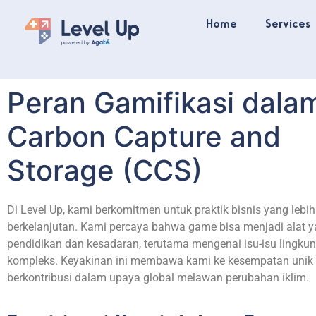
Home
Services
Peran Gamifikasi dala
Carbon Capture and
Storage (CCS)
Di Level Up, kami
berkomitmen
untuk
praktik
bisnis
yang
lebih
berkelanjutan
. Kami
percaya
bahwa
game
bisa
menjadi
alat
y
pendidikan
dan
kesadaran
,
terutama
mengenai
isu-isu
lingku
kompleks
.
Keyakinan
ini
membawa
kami
ke
kesempatan
unik
berkontribusi
dalam
upaya
global
melawan
perubahan
iklim
.