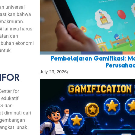
an
universal
stikan
bahwa
emakmuran
.
i
lainnya
harus
atan
dan
mbuhan
ekonomi
untuk
Pembelajaran Gamifikasi: M
Perusaha
July 23, 2026
/
CIFOR
enter for
 edukatif
CS dan
 diminati dari
engembangan
angkat lunak