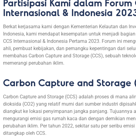
Partisipasi Kami dalam Forum
Internasional & Indonesia 202
Berkat
kerjasama
kami
dengan
Kementerian
Kelautan
dan
Inv
Indonesia, kami
mendapat
kesempatan
untuk
menjadi
bagian
CCS Internasional & Indonesia
Pertama
2023. Forum
ini
meng
ahli
,
pembuat
kebijakan
, dan
pemangku
kepentingan
dari
selu
membahas
Carbon Capture and Storage (CCS),
sebuah
teknol
memerangi
perubahan
iklim
.
Carbon Capture and Storage 
Carbon Capture and Storage (CCS) adalah proses di mana ali
dioksida (CO2) yang relatif murni dari sumber industri dipisah
diangkut ke lokasi penyimpanan jangka panjang. Tujuannya 
mengurangi emisi gas rumah kaca dan dengan demikian men
perubahan iklim. Per tahun 2022, sekitar satu per seribu emis
ditangkap oleh CCS.