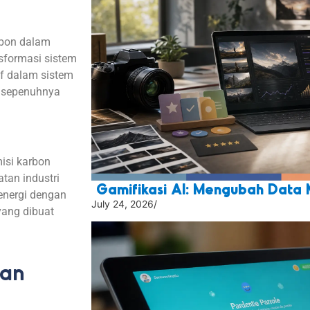
bon dalam
nsformasi sistem
if dalam sistem
ya sepenuhnya
isi karbon
atan industri
Gamifikasi AI: Mengubah Data 
energi dengan
July 24, 2026
/
ang dibuat
nan