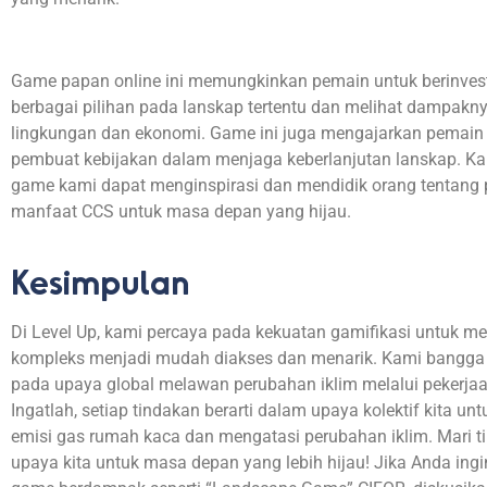
Game papan online ini memungkinkan pemain untuk berinves
berbagai pilihan pada lanskap tertentu dan melihat dampakn
lingkungan dan ekonomi. Game ini juga mengajarkan pemain 
pembuat kebijakan dalam menjaga keberlanjutan lanskap. Ka
game kami dapat menginspirasi dan mendidik orang tentang 
manfaat CCS untuk masa depan yang hijau.
Kesimpulan
Di Level Up, kami
percaya
pada
kekuatan
gamifikasi
untuk
me
kompleks
menjadi
mudah
diakses
dan
menarik
. Kami
bangga
pada
upaya
global
melawan
perubahan
iklim
melalui
pekerja
Ingatlah
,
setiap
tindakan
berarti
dalam
upaya
kolektif
kita
unt
emisi
gas
rumah
kaca
dan
mengatasi
perubahan
iklim
. Mari
t
upaya
kita
untuk
masa
depan
yang
lebih
hijau
! Jika Anda
ingi