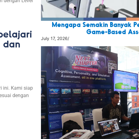
an
dengan
Level
Mengapa Semakin Banyak Pe
Game-Based Ass
elajari
July 17, 2026
/
i dan
i
ini
. Kami
siap
esuai
dengan